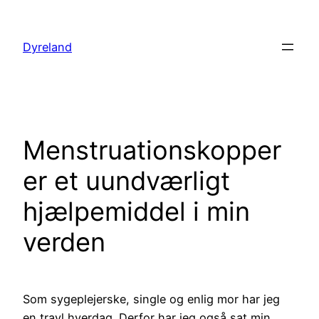
Spring
til
Dyreland
indhold
Menstruationskopper
er et uundværligt
hjælpemiddel i min
verden
Som sygeplejerske, single og enlig mor har jeg
en travl hverdag. Derfor har jeg også sat min