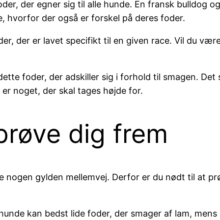
foder, der egner sig til alle hunde. En fransk bulldog
vorfor der også er forskel på deres foder.
der, der er lavet specifikt til en given race. Vil du væ
 dette foder, der adskiller sig i forhold til smagen. D
er noget, der skal tages højde for.
 prøve dig frem
nogen gylden mellemvej. Derfor er du nødt til at prø
unde kan bedst lide foder, der smager af lam, mens an