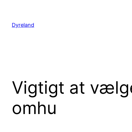
Spring
til
indhold
Dyreland
Vigtigt at vælg
omhu