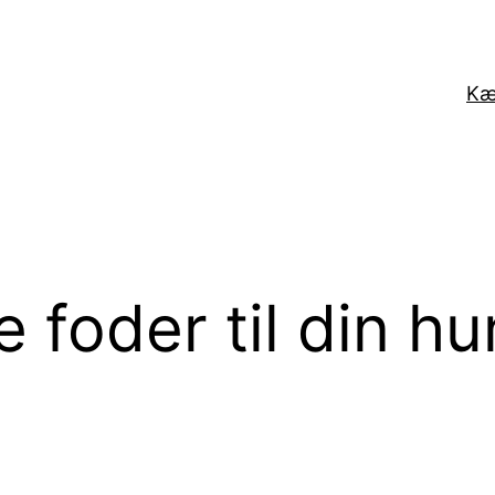
Kæ
e foder til din h