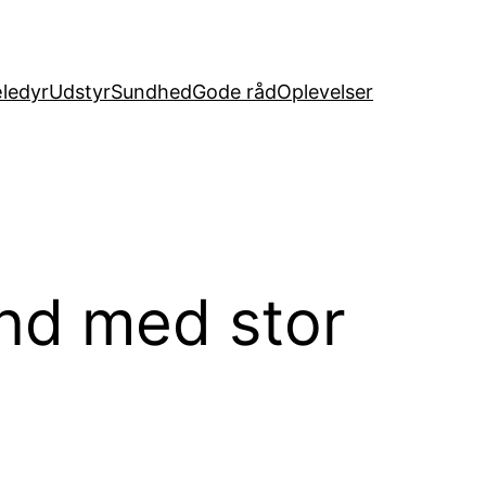
ledyr
Udstyr
Sundhed
Gode råd
Oplevelser
und med stor