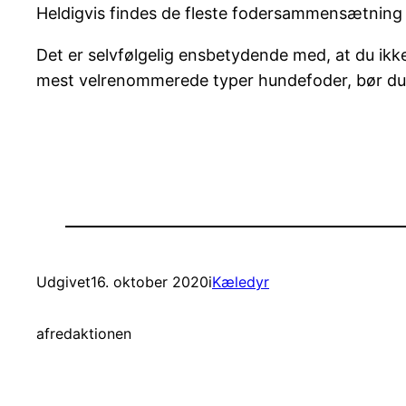
Heldigvis findes de fleste fodersammensætning i
Det er selvfølgelig ensbetydende med, at du ik
mest velrenommerede typer hundefoder, bør d
Udgivet
16. oktober 2020
i
Kæledyr
af
redaktionen