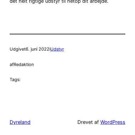
det helt rigtige udstyr til netop dit arbejde.
Udgivet
6. juni 2022
i
Udstyr
af
Redaktion
Tags:
Dyreland
Drevet af
WordPress